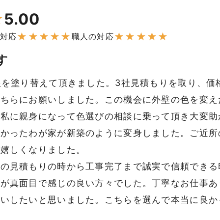
5.00
★
★
★
★
★
★
★
★
★
★
★
対応
職人の対応
す
根を塗り替えて頂きました。3社見積もりを取り、価
こちらにお願いしました。この機会に外壁の色を変え
い私に親身になって色選びの相談に乗って頂き大変助
古かったわが家が新築のように変身しました。ご近所
す嬉しくなりました。
面の見積もりの時から工事完了まで誠実で信頼できる
くが真面目で感じの良い方々でした。丁寧なお仕事あ
願いしたいと思いました。こちらを選んで本当に良か