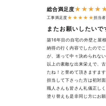
★
★
★
★
総合満足度
★
★
★
★
★
工事満足度
担当者
またお願いしたいで
築16年目の自宅の外壁と屋
納得の行く内容でしたので
が、迷って中々決められな
以上の素敵な出来栄えで、
たね！と誉めて頂きますま
担当して下さった方は初対
職人さんも皆さん礼儀正し
塗り替えも是非同じ方にお