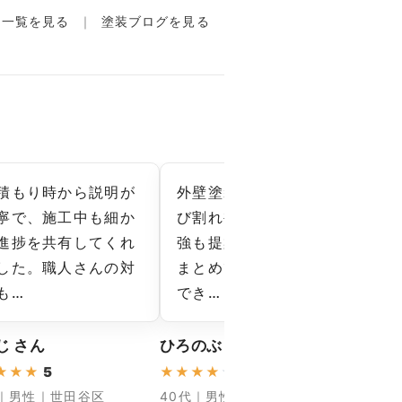
例一覧を見る
塗装ブログを見る
積もり時から説明が
外壁塗装と一緒に、ひ
塗
寧で、施工中も細か
び割れ補修や雨樋の補
く
進捗を共有してくれ
強も提案してくれて、
さ
した。職人さんの対
まとめてメンテナンス
し
も…
でき…
「
じ さん
ひろのぶ さん
さとる
★
★
★
5
★
★
★
★
★
4.66
★
★
★
代｜男性｜世田谷区
40代｜男性｜杉並区
30代