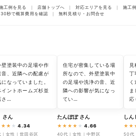
施工例を見る
店舗トップへ
対応エリアを見る
施工
名30秒で概算費用を確認
無料見積り・お問合せ
外壁塗装中の足場や作
住宅が密集している場
見
業音、近隣への配慮が
所なので、外壁塗装中
丁
気になっていました。
の足場や洗浄の音、近
く
ペイントホームズ杉並
隣への影響が気になっ
ま
店さ…
てい…
応
 さん
たんぽぽ さん
しん
★
★
★
★
4.34
★
★
★
★
★
4.66
★
★
代｜女性｜世田谷区
40代｜女性｜中野区
50