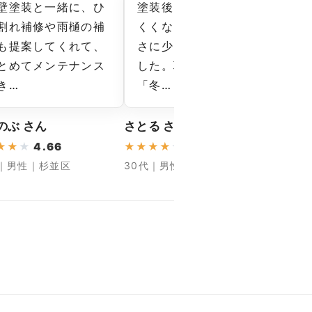
壁塗装と一緒に、ひ
塗装後は雨音が響きに
数
割れ補修や雨樋の補
くくなり、室内の静か
ま
も提案してくれて、
さに少し変化がありま
ー
とめてメンテナンス
した。職人さんからも
べ
き…
「冬…
と
のぶ さん
さとる さん
U-O
★
★
★
4.66
★
★
★
★
★
4.66
★
★
★
代｜男性｜杉並区
30代｜男性｜品川区
40代