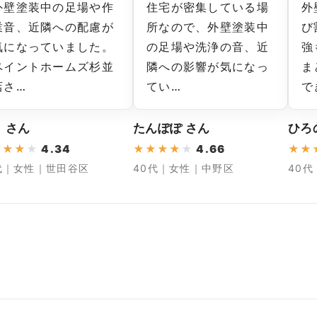
外壁塗装中の足場や作
住宅が密集している場
外
業音、近隣への配慮が
所なので、外壁塗装中
び
気になっていました。
の足場や洗浄の音、近
強
ペイントホームズ杉並
隣への影響が気になっ
ま
店さ…
てい…
で
 さん
たんぽぽ さん
ひろ
★
★
★
★
4.34
★
★
★
★
★
4.66
★
★
代｜女性｜世田谷区
40代｜女性｜中野区
40