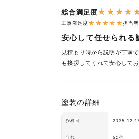
★
★
★
★
総合満足度
★
★
★
★
★
工事満足度
担当者
安心して任せられる
見積もり時から説明が丁寧
も挨拶してくれて安心して
塗装の詳細
2025-12-1
投稿日
50代
年代