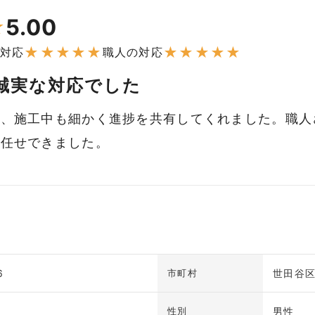
5.00
★
★
★
★
★
★
★
★
★
★
★
対応
職人の対応
誠実な対応でした
で、施工中も細かく進捗を共有してくれました。職人
お任せできました。
6
世田谷
市町村
男性
性別