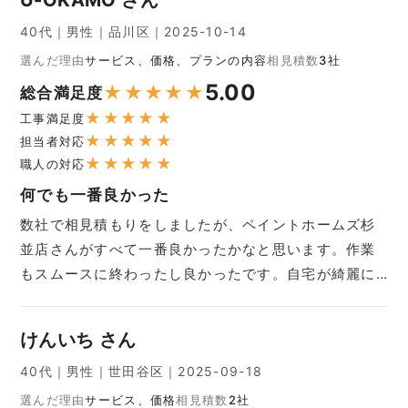
U-OKAMO さん
40代｜男性｜品川区｜2025-10-14
選んだ理由
サービス、価格、プランの内容
相見積数
3社
5.00
★
★
★
★
★
総合満足度
★
★
★
★
★
工事満足度
★
★
★
★
★
担当者対応
★
★
★
★
★
職人の対応
何でも一番良かった
数社で相見積もりをしましたが、ペイントホームズ杉
並店さんがすべて一番良かったかなと思います。作業
もスムースに終わったし良かったです。自宅が綺麗に…
けんいち さん
40代｜男性｜世田谷区｜2025-09-18
選んだ理由
サービス、価格
相見積数
2社