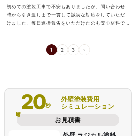
初めての塗装工事で不安もありましたが、問い合わせ
時から引き渡しまで一貫して誠実な対応をしていただ
けました。毎日進捗報告をいただけたのも安心材料で…
1
2
3
›
20
外壁塗装費用
秒
シミュレーション
匿名
お見積書
外壁 ラジカル塗料