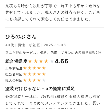
見積もり時から説明が丁寧で、施工中も細かく進捗を
共有してくれました。職人さんの対応も良く、ご近所
にも挨拶してくれて安心してお任せできました。
ひろのぶ さん
40代｜男性｜杉並区｜2025-11-06
選んだ理由
サービス、価格、信用、プランの内容
相見積数
2社
4.66
★
★
★
★
★
総合満足度
★
★
★
★
★
工事満足度
★
★
★
★
★
担当者対応
★
★
★
★
★
職人の対応
塗装だけじゃない＋αの提案に満足
外壁塗装と一緒に、ひび割れ補修や雨樋の補強も提案
してくれて、まとめてメンテナンスできました。長い