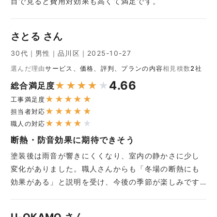
目で見ると費用対効果も高くて満足です。
さとる さん
30代｜男性｜品川区｜2025-10-27
選んだ理由
サービス、価格、評判、プランの内容
相見積数
2社
4.66
★
★
★
★
★
総合満足度
★
★
★
★
★
工事満足度
★
★
★
★
★
担当者対応
★
★
★
★
★
職人の対応
断熱・防音効果に期待できそう
塗装後は雨音が響きにくくなり、室内の静かさに少し
変化がありました。職人さんからも「冬場の断熱にも
効果がある」と説明を受け、今後の季節が楽しみです…