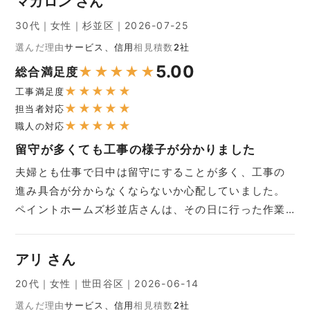
マカロン さん
30代｜女性｜杉並区｜2026-07-25
選んだ理由
サービス、信用
相見積数
2社
5.00
★
★
★
★
★
総合満足度
★
★
★
★
★
工事満足度
★
★
★
★
★
担当者対応
★
★
★
★
★
職人の対応
留守が多くても工事の様子が分かりました
夫婦とも仕事で日中は留守にすることが多く、工事の
進み具合が分からなくならないか心配していました。
ペイントホームズ杉並店さんは、その日に行った作業…
アリ さん
20代｜女性｜世田谷区｜2026-06-14
選んだ理由
サービス、信用
相見積数
2社