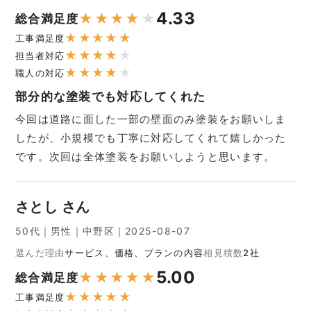
4.33
★
★
★
★
★
総合満足度
★
★
★
★
★
工事満足度
★
★
★
★
★
担当者対応
★
★
★
★
★
職人の対応
部分的な塗装でも対応してくれた
今回は道路に面した一部の壁面のみ塗装をお願いしま
したが、小規模でも丁寧に対応してくれて嬉しかった
です。次回は全体塗装をお願いしようと思います。
さとし さん
50代｜男性｜中野区｜2025-08-07
選んだ理由
サービス、価格、プランの内容
相見積数
2社
5.00
★
★
★
★
★
総合満足度
★
★
★
★
★
工事満足度