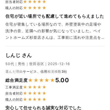
★
★
★
★
★
担当者対応
★
★
★
★
★
職人の対応
住宅が近い場所でも配慮して進めてもらえました
住宅が密集している場所なので、外壁塗装中の足場や
洗浄の音、近隣への影響が気になっていました。ペイ
ントホームズ杉並店さんは、工事前に流れや注意点を…
しんじ さん
50代｜男性｜世田谷区｜2025-12-16
選んだ理由
サービス、信用
相見積数
3社
5.00
★
★
★
★
★
総合満足度
★
★
★
★
★
工事満足度
★
★
★
★
★
担当者対応
★
★
★
★
★
職人の対応
安心して任せられる誠実な対応でした