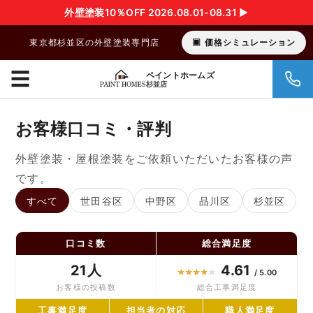
外壁塗装10％OFF 2026.08.01-08.31 ▶︎
東京都杉並区の外壁塗装専門店
価格シミュレーション
☰
ペイントホームズ
杉並店
お客様口コミ・評判
外壁塗装・屋根塗装をご依頼いただいたお客様の声
です。
すべて
世田谷区
中野区
品川区
杉並区
口コミ数
総合満足度
21人
4.61
★
★
★
★
★
/ 5.00
お客様の投稿数
総合工事満足度
工事満足度
担当者の対応
職人満足度