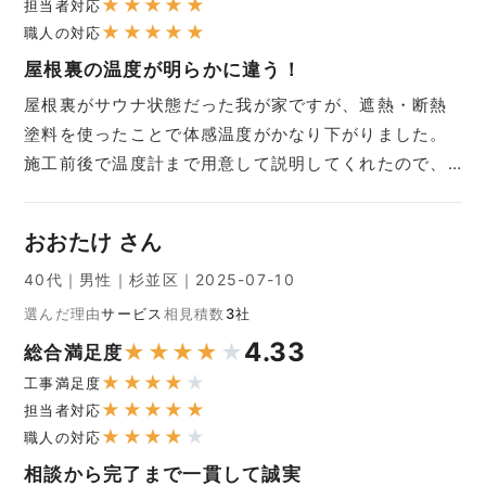
★
★
★
★
★
担当者対応
★
★
★
★
★
職人の対応
屋根裏の温度が明らかに違う！
屋根裏がサウナ状態だった我が家ですが、遮熱・断熱
塗料を使ったことで体感温度がかなり下がりました。
施工前後で温度計まで用意して説明してくれたので、…
おおたけ さん
40代｜男性｜杉並区｜2025-07-10
選んだ理由
サービス
相見積数
3社
4.33
★
★
★
★
★
総合満足度
★
★
★
★
★
工事満足度
★
★
★
★
★
担当者対応
★
★
★
★
★
職人の対応
相談から完了まで一貫して誠実