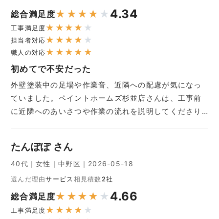
4.34
★
★
★
★
★
総合満足度
★
★
★
★
★
工事満足度
★
★
★
★
★
担当者対応
★
★
★
★
★
職人の対応
初めてで不安だった
外壁塗装中の足場や作業音、近隣への配慮が気になっ
ていました。ペイントホームズ杉並店さんは、工事前
に近隣へのあいさつや作業の流れを説明してくださり…
たんぽぽ さん
40代｜女性｜中野区｜2026-05-18
選んだ理由
サービス
相見積数
2社
4.66
★
★
★
★
★
総合満足度
★
★
★
★
★
工事満足度